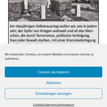
Wir verwenden Cookies, um unsere Website und unseren Service zu
optimieren.
Cookies akzeptieren
Ablehnen
Einstellungen anzeigen
Cookies
Datenschutz
Impressum
© connect GmbH 2024
Impressum
Datenschutzhinweis