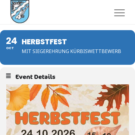
24
HERBSTFEST
OCT
MIT SIEGEREHRUNG KÜRBISWETTBEWERB
Event Details